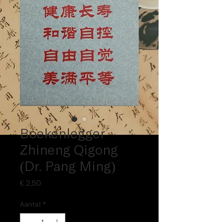
Boekenlegger
Zhineng Qigong
(Dr. Pang Ming)
Prijs
€ 2,50
Aantal
*