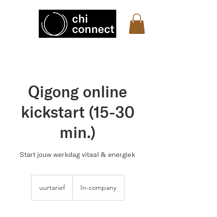
Qigong online
kickstart (15-30
min.)
Start jouw werkdag vitaal & energiek
uurtarief
uurtarief
In-company