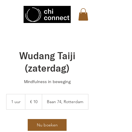
Wudang Taiji
(zaterdag)
Mindfulness in beweging
10
euro
1 uur
1
€ 10
Baan 74, Rotterdam
u
u
Nu boeken