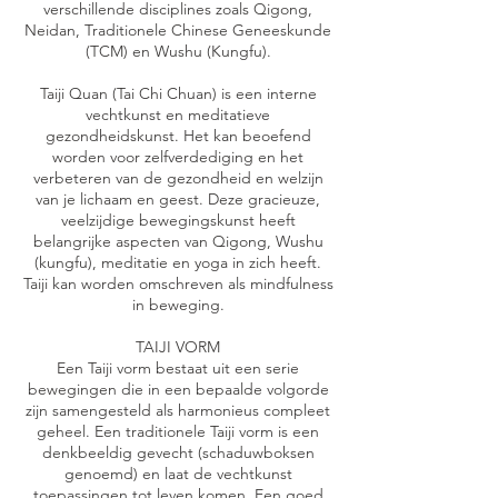
verschillende disciplines zoals Qigong,
Neidan, Traditionele Chinese Geneeskunde
(TCM) en Wushu (Kungfu).
Taiji Quan (Tai Chi Chuan) is een interne
vechtkunst en meditatieve
gezondheidskunst. Het kan beoefend
worden voor zelfverdediging en het
verbeteren van de gezondheid en welzijn
van je lichaam en geest. Deze gracieuze,
veelzijdige bewegingskunst heeft
belangrijke aspecten van Qigong, Wushu
(kungfu), meditatie en yoga in zich heeft.
Taiji kan worden omschreven als mindfulness
in beweging.
TAIJI VORM
Een Taiji vorm bestaat uit een serie
bewegingen die in een bepaalde volgorde
zijn samengesteld als harmonieus compleet
geheel. Een traditionele Taiji vorm is een
denkbeeldig gevecht (schaduwboksen
genoemd) en laat de vechtkunst
toepassingen tot leven komen. Een goed