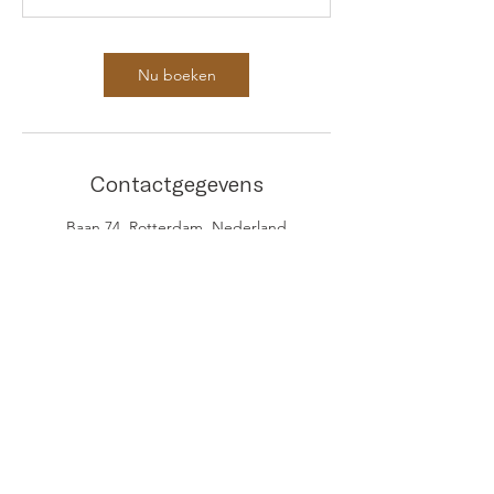
Nu boeken
Contactgegevens
Baan 74, Rotterdam, Nederland
Informatie
Algemene voorwaarden
Vraag & antwoord