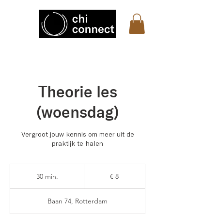
Theorie les
(woensdag)
Vergroot jouw kennis om meer uit de
praktijk te halen
8
euro
30 min.
3
€ 8
0
m
Baan 74, Rotterdam
i
n