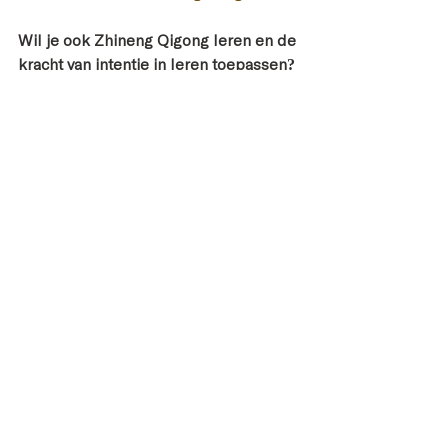
Wil je ook Zhineng Qigong leren en de 
kracht van intentie in leren toepassen?
Neem de eerste stap naar een 
gezonder en gelukkiger leven: Begin 
vandaag nog met het toepassen van 
Hun Yuan Ling Tong in je leven en 
ontdek wat het voor jou kan 
betekenen! 
Ervaar zelf de voordelen van deze 
eeuwenoude Chinese 
bewegingskunsten Qigong en Taiji: 
Bekijk ons aanbod
en boek een 
groepsles, workshop, priveles of 
bedrijfstraining
Wil je liever eerst even contact voor 
advies of een vraag te stellen? 