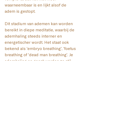
waarneembaar is en lijkt alsof de 
adem is gestopt. 
Dit stadium van ademen kan worden 
bereikt in diepe meditatie, waarbij de 
ademhaling steeds interner en 
energetischer wordt. Het staat ook 
bekend als 'embryo breathing', 'foetus 
breathing of 'dead man breathing'. Je 
ademhaling en geest worden zo stil 
dat je je niet meer bewust bent dat jij 
degene bent die ademt, zoals een 
pasgeboren kind in de baarmoeder.
Gate breathing
Dit is het ademen (openen en sluiten) 
met of via 
energiepoorten
. 
Bijvoorbeeld Four gate breathing 