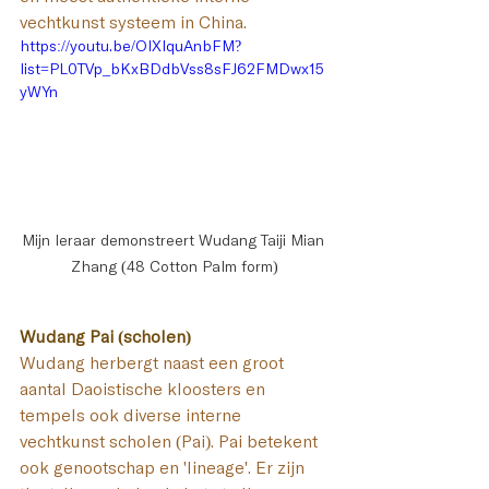
vechtkunst systeem in China. 
https://youtu.be/OIXIquAnbFM?
list=PL0TVp_bKxBDdbVss8sFJ62FMDwx15
yWYn
Mijn leraar demonstreert Wudang Taiji Mian 
Zhang (48 Cotton Palm form)
Wudang Pai (scholen)
Wudang herbergt naast een groot 
aantal Daoistische kloosters en 
tempels ook diverse interne 
vechtkunst scholen (Pai). Pai betekent 
ook genootschap en 'lineage'. Er zijn 