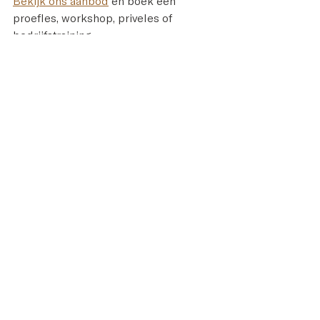
Bekijk ons aanbod
 en boek een 
proefles, workshop, priveles of 
bedrijfstraining
. 
Neem contact op voor een persoonlijk 
adviesgesprek.
Bel of whatsapp met 06 41 46 17 76 | 
mail naar 
info@chiconnect.nl
.
Copyright © Chi Connect 2025 – All 
Rights Reserved