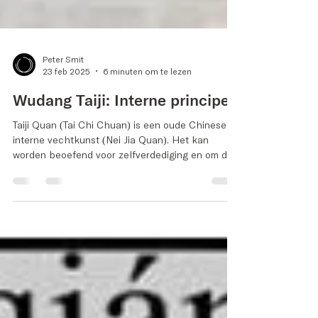
Peter Smit
23 feb 2025
6 minuten om te lezen
Wudang Taiji: Interne principes
Taiji Quan (Tai Chi Chuan) is een oude Chinese
interne vechtkunst (Nei Jia Quan)​. Het kan
worden beoefend voor zelfverdediging en om de
gezondheid en welzijn van lichaam en geest te
verbeteren. Taiji is uitgegroeid tot Chinees
erfgoed, is onlosmakelijk verbonden met de oude
traditionele Chinese cultuur en wordt door
miljoenen mensen over de hele wereld beoefend
voor een goede gezondheid, lang leven, vitaliteit,
innerlijke rust en balans. In deze blog wordt
dieper ingegaan o