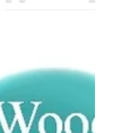
is een theorie ontwikkeld om cycli en ritmes van
de natuur en de interacties tussen Yin &...